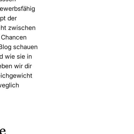
bewerbsfähig
pt der
cht zwischen
e Chancen
 Blog schauen
d wie sie in
en wir dir
eichgewicht
weglich
e