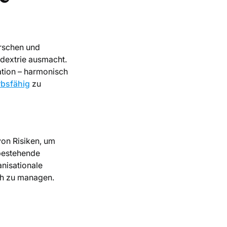
rschen und
dextrie ausmacht.
ation – harmonisch
bsfähig
zu
von Risiken, um
 bestehende
anisationale
ich zu managen.