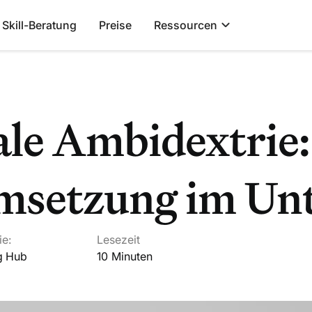
Skill-Beratung
Preise
Ressourcen
ale Ambidextrie
msetzung im Un
ie:
Lesezeit
g Hub
10
Minuten