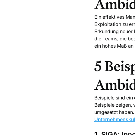
Ambid
Ein effektives Ma
Exploitation zu er
Erkundung neuer M
die Teams, die be
ein hohes Maß an
5 Beis
Ambid
Beispiele sind ei
Beispiele zeigen,
umgesetzt haben. 
Unternehmenskul
1. SIGA: Inn