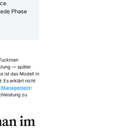
uce
 Jede Phase
 Tuckman
klung — später
 ist das Modell in
Es erklärt nicht
ll-Management
-
chleistung zu
man im