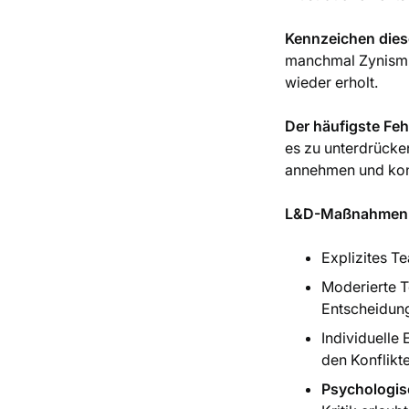
Kennzeichen dies
manchmal Zynismus 
wieder erholt.
Der häufigste Feh
es zu unterdrücken
annehmen
und kons
L&D-Maßnahmen i
Explizites T
Moderierte T
Entscheidun
Individuelle
den Konflikt
Psychologis