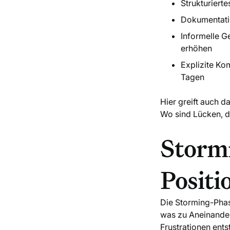
Strukturiert
Dokumentati
Informelle G
erhöhen
Explizite Ko
Tagen
Hier greift auch 
Wo sind Lücken, d
Storm
Posit
Die Storming-Phas
was zu Aneinanderg
Frustrationen ents