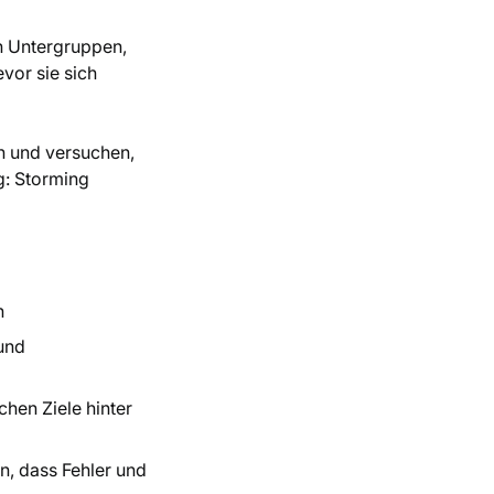
n Untergruppen,
vor sie sich
n und versuchen,
g: Storming
n
und
hen Ziele hinter
, dass Fehler und