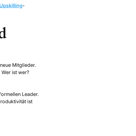
Upskilling
-
d
neue Mitglieder.
 Wer ist wer?
formellen Leader.
oduktivität ist