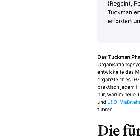
(Regeln), P
Tuckman ent
erfordert u
Das Tuckman Pha
Organisationspsyc
entwickelte das M
ergänzte er es 19
praktisch jedem H
nur, warum neue T
und
L&D-Maßnah
führen.
Die f