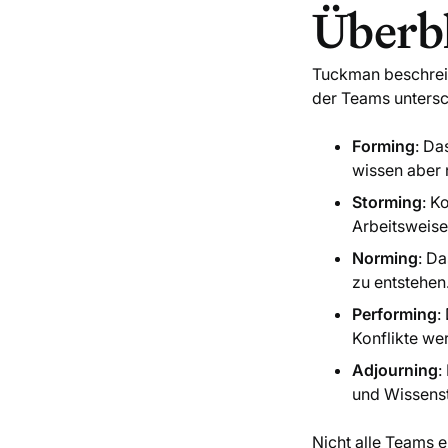
Überbl
Tuckman beschreib
der Teams untersc
Forming
: Da
wissen aber n
Storming
: K
Arbeitsweise
Norming
: Da
zu entstehen
Performing
:
Konflikte we
Adjourning
:
und Wissenst
Nicht alle Teams 