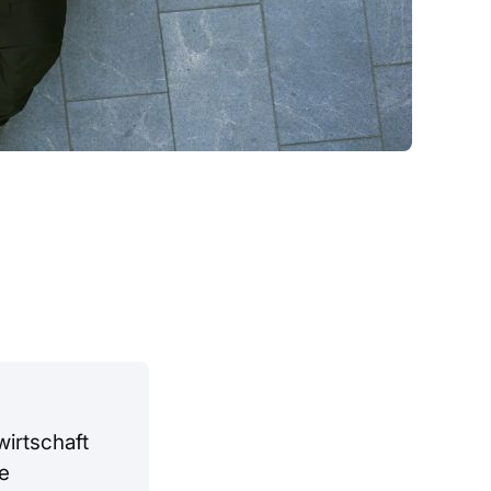
irtschaft
e