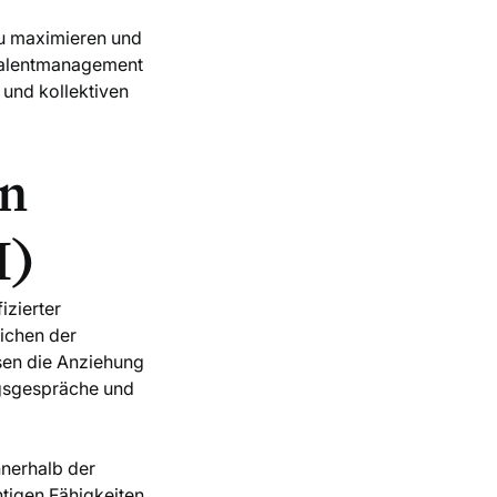
zu maximieren und
 Talentmanagement
 und kollektiven
an
M)
izierter
eichen der
sen die Anziehung
ngsgespräche und
nnerhalb der
htigen Fähigkeiten