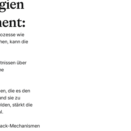
gien
ent:
rozesse wie
hen, kann die
tnissen über
he
en, die es den
und sie zu
den, stärkt die
l.
dback-Mechanismen