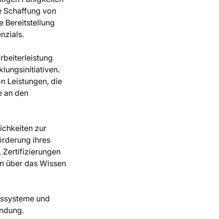
e Schaffung von
 Bereitstellung
nzials.
rbeiterleistung
lungsinitiativen.
n Leistungen, die
e an den
ichkeiten zur
örderung ihres
 Zertifizierungen
en über das Wissen
gssysteme und
indung.