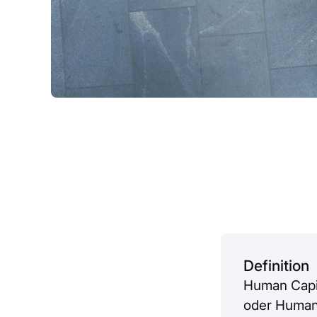
Definition
Human Capit
oder Human