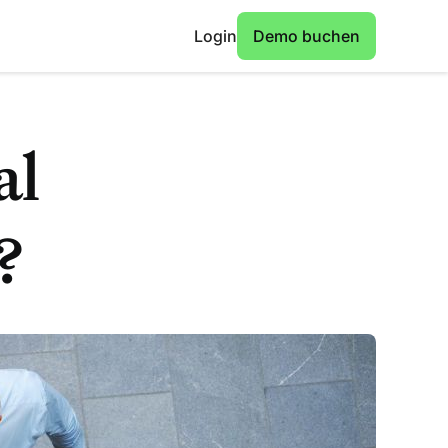
Login
Demo buchen
al
?