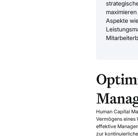
strategisch
maximieren 
Aspekte wi
Leistungsm
Mitarbeiter
Optim
Manag
Human Capital Man
Vermögens eines U
effektive Managem
zur kontinuierlich