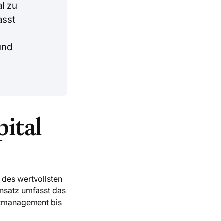
l zu
asst
und
ital
 des wertvollsten
Ansatz umfasst das
ntmanagement bis