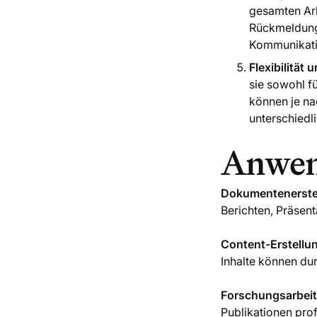
gesamten Arb
Rückmeldunge
Kommunikati
Flexibilität 
sie sowohl f
können je na
unterschiedl
Anwen
Dokumentenerste
Berichten, Präsen
Content-Erstellu
Inhalte können du
Forschungsarbeit
Publikationen pro