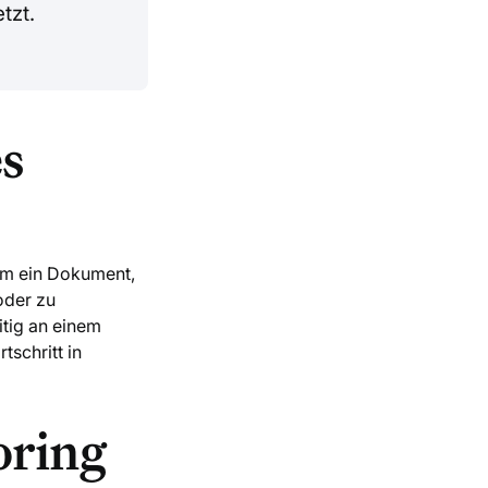
tzt.
es
um ein Dokument,
 oder zu
itig an einem
schritt in
ring