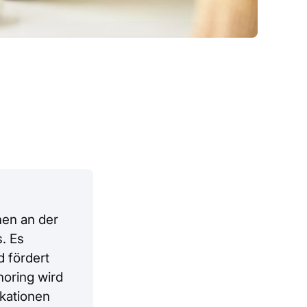
en an der
. Es
d fördert
horing wird
ikationen