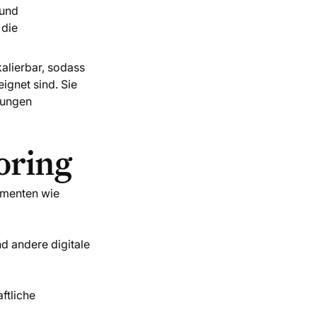
 und
 die
kalierbar, sodass
ignet sind. Sie
rungen
oring
umenten wie
nd andere digitale
ftliche