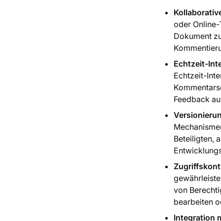
Kollaborativ
oder Online-
Dokument zu 
Kommentierun
Echtzeit-Int
Echtzeit-Int
Kommentarse
Feedback au
Versionieru
Mechanismen 
Beteiligten,
Entwicklung
Zugriffskon
gewährleiste
von Berechti
bearbeiten o
Integration 