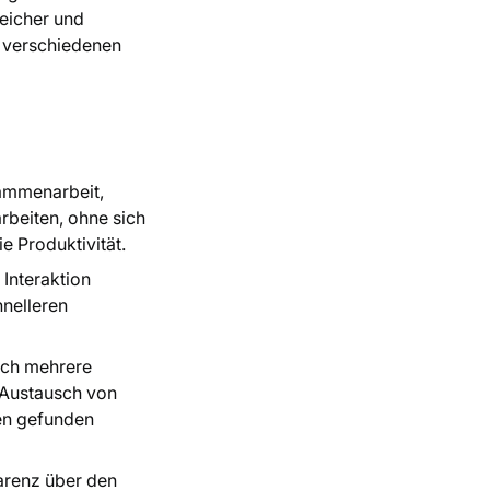
eicher und
 verschiedenen
sammenarbeit,
rbeiten, ohne sich
e Produktivität.
 Interaktion
nelleren
rch mehrere
 Austausch von
en gefunden
arenz über den