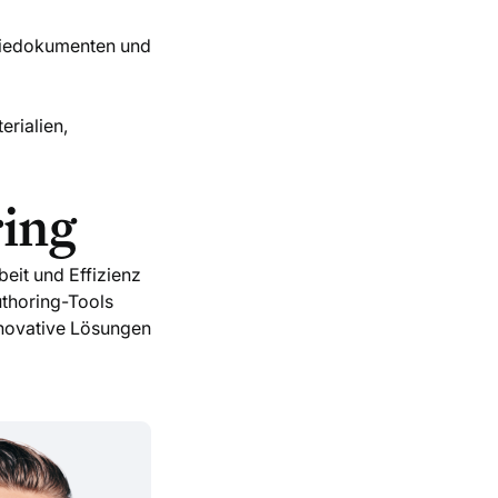
egiedokumenten und
erialien,
ring
eit und Effizienz
uthoring-Tools
nnovative Lösungen