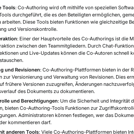
e Tools
: Co-Authoring wird oft mithilfe von speziellen Softw
Tools durchgeführt, die es den Beteiligten ermöglichen, ge
arbeiten. Diese Tools bieten Funktionen wie gleichzeitige B
g und Versionskontrolle.
eraktion
: Einer der Hauptvorteile des Co-Authorings ist die M
eraktion zwischen den Teammitgliedern. Durch Chat-Funktion
ktionen und Live-Updates können die Co-Autoren schnell 
stauschen.
ng und Revisionen
: Co-Authoring-Plattformen bieten in der 
zur Versionierung und Verwaltung von Revisionen. Dies erm
 auf frühere Versionen zuzugreifen, Änderungen nachzuverfo
sverlauf des Dokuments zu dokumentieren.
trolle und Berechtigungen
: Um die Sicherheit und Integritä
n, bieten Co-Authoring-Tools Funktionen zur Zugriffskontrol
gungen. Administratoren können festlegen, wer das Dokume
der kommentieren darf.
mit anderen Tools
: Viele Co-Authoring-Plattformen bieten In