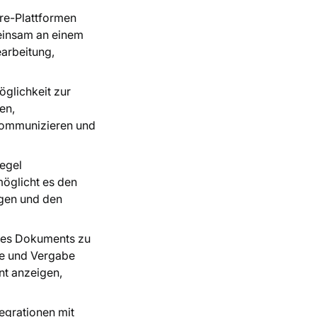
are-Plattformen
meinsam an einem
earbeitung,
öglichkeit zur
en,
kommunizieren und
Regel
öglicht es den
lgen und den
t des Dokuments zu
le und Vergabe
nt anzeigen,
tegrationen mit