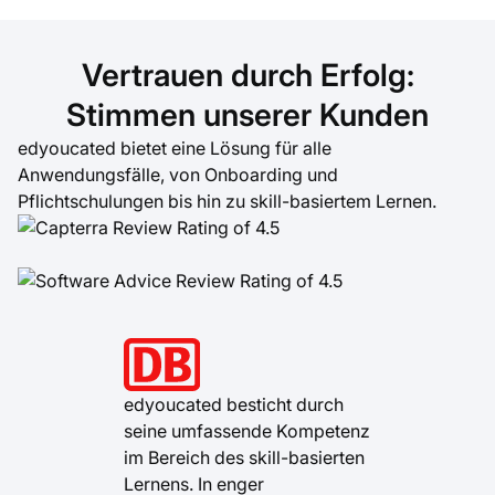
Vertrauen durch Erfolg:
Stimmen unserer Kunden
edyoucated bietet eine Lösung für alle
Anwendungsfälle, von Onboarding und
Pflichtschulungen bis hin zu skill-basiertem Lernen.
edyoucated besticht durch
Das edyo
seine umfassende Kompetenz
hat mein V
im Bereich des skill-basierten
Datenanal
Lernens. In enger
Datenbank